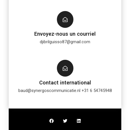
Envoyez-nous un courriel
djibrilguisso87@gmail.com
Contact international
baud@synergoscommunicatie.nl
+31 6 54745948
F
T
L
a
w
i
c
i
n
e
t
k
b
t
e