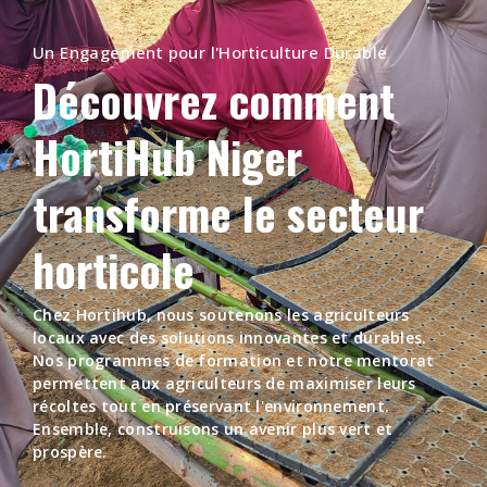
Un Engagement pour l'Horticulture Durable
Découvrez comment
HortiHub Niger
transforme le secteur
horticole
Chez Hortihub, nous soutenons les agriculteurs
locaux avec des solutions innovantes et durables.
Nos programmes de formation et notre mentorat
permettent aux agriculteurs de maximiser leurs
récoltes tout en préservant l'environnement.
Ensemble, construisons un avenir plus vert et
prospère.